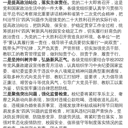
一是提高政治站位，落实主体责任。
党的二十大即将召开，这是
党和国家政治生活中的一件大事。各级党组织要认真学习贯彻习
近平总书记考察湖北重要讲话精神和省第十二次党代会精神，把
纠治节日“四风”问题作为迎接党的二十大胜利召开的实际行动，
提高政治站位，把防风险、保安全、护稳定贯穿工作全过程，统
筹抓好纠“四风”树新风与校园安全稳定工作，切实履行好肩负的
政治责任，为党的二十大胜利召开营造良好环境。各单位“一把
手”要认真履行第一责任，领导班子成员要切实履行“一岗双责”，
既带头严守纪律，又严负其责、严管所辖，切实加强党员干部、
教职工的教育管理监督，做到知责于心、担责于身、履责于行。
二是坚持纠树并举，弘扬新风正气。
各级党组织要结合学校2022
年党风廉政建设宣传教育月活动，认真组织学习中央纪委国家监
委、省纪委监委关于违反中央八项规定精神问题典型案例通报，
采取多种方式向党员干部、教职工打招呼、提要求，大力倡导清
正廉洁、艰苦奋斗等优良风气，引导广大党员干部、教职工以案
为鉴，切实筑牢廉洁自律思想防线。
三是聚焦突出问题，强化监督检查。
校纪委将紧盯享乐主义、奢
靡之风新动向新表现，加强对违规公款吃喝、违规收送礼品礼
金、违规操办婚丧喜庆事宜、违规发放津补贴或福利等节日期间
易发多发“四风”问题的监督检查，对顶风违纪问题严查快办，坚
决防反弹回潮、防隐形变异、防疲劳厌战。将紧盯责任落实，加
强对常态化疫情防控、校园安全、值班值守等制度落实情况的监
督检查，确保守土有责、守土尽责。