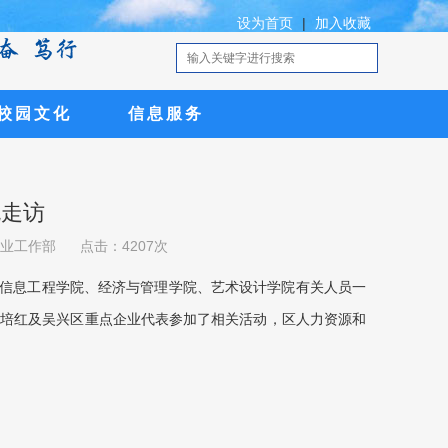
设为首页
|
加入收藏
校园文化
信息服务
码：C225
码：C225
码：C225
码：C225
码：C225
流走访
业工作部
点击：4207次
与信息工程学院、经济与管理学院、艺术设计学院有关人员一
陆培红及吴兴区重点企业代表参加了相关活动，区人力资源和