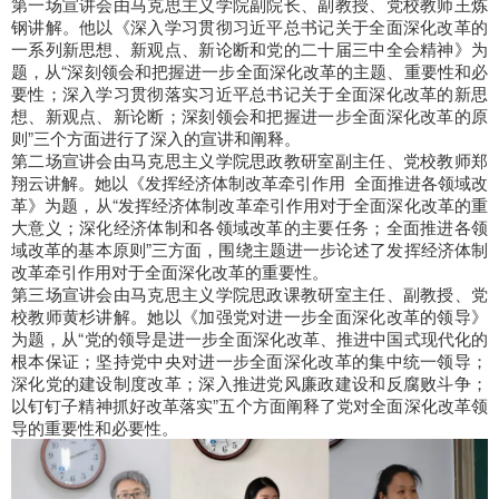
第一场宣讲会由马克思主义学院副院长、副教授、党校教师王炼
钢讲解。他以《深入学习贯彻习近平总书记关于全面深化改革的
一系列新思想、新观点、新论断和党的二十届三中全会精神》为
题，从“深刻领会和把握进一步全面深化改革的主题、重要性和必
要性；深入学习贯彻落实习近平总书记关于全面深化改革的新思
想、新观点、新论断；深刻领会和把握进一步全面深化改革的原
则”三个方面进行了深入的宣讲和阐释。
第二场宣讲会由马克思主义学院思政教研室副主任、党校教师郑
翔云讲解。她以《发挥经济体制改革牵引作用 全面推进各领域改
革》为题，从“发挥经济体制改革牵引作用对于全面深化改革的重
大意义；深化经济体制和各领域改革的主要任务；全面推进各领
域改革的基本原则”三方面，围绕主题进一步论述了发挥经济体制
改革牵引作用对于全面深化改革的重要性。
第三场宣讲会由马克思主义学院思政课教研室主任、副教授、党
校教师黄杉讲解。她以《加强党对进一步全面深化改革的领导》
为题，从“党的领导是进一步全面深化改革、推进中国式现代化的
根本保证；坚持党中央对进一步全面深化改革的集中统一领导；
深化党的建设制度改革；深入推进党风廉政建设和反腐败斗争；
以钉钉子精神抓好改革落实”五个方面阐释了党对全面深化改革领
导的重要性和必要性。