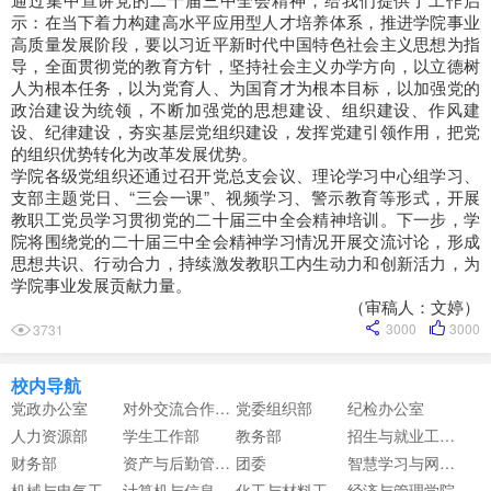
示：在当下着力构建高水平应用型人才培养体系，推进学院事业
高质量发展阶段，要以习近平新时代中国特色社会主义思想为指
导，全面贯彻党的教育方针，坚持社会主义办学方向，以立德树
人为根本任务，以为党育人、为国育才为根本目标，以加强党的
政治建设为统领，不断加强党的思想建设、组织建设、作风建
设、纪律建设，夯实基层党组织建设，发挥党建引领作用，把党
的组织优势转化为改革发展优势。
学院各级党组织还通过召开党总支会议、理论学习中心组学习、
支部主题党日、“三会一课”、视频学习、警示教育等形式，开展
教职工党员学习贯彻党的二十届三中全会精神培训。下一步，学
院将围绕党的二十届三中全会精神学习情况开展交流讨论，形成
思想共识、行动合力，持续激发教职工内生动力和创新活力，为
学院事业发展贡献力量。
（审稿人：文婷）
3000
3000
3731
校内导航
党政办公室
对外交流合作中心
党委组织部
纪检办公室
人力资源部
学生工作部
教务部
招生与就业工作部
财务部
资产与后勤管理部
团委
智慧学习与网络信息中心
机械与电气工程学院
计算机与信息工程学院
化工与材料工程学院
经济与管理学院