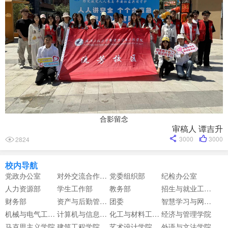
合影留念
审稿人 谭吉升
3000
3000
2824
校内导航
党政办公室
对外交流合作中心
党委组织部
纪检办公室
人力资源部
学生工作部
教务部
招生与就业工作部
财务部
资产与后勤管理部
团委
智慧学习与网络信息中心
机械与电气工程学院
计算机与信息工程学院
化工与材料工程学院
经济与管理学院
马克思主义学院
建筑工程学院
艺术设计学院
外语与文法学院