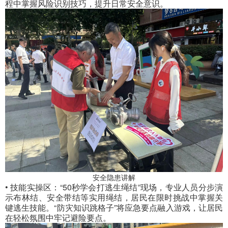
程中掌握风险识别技巧，提升日常安全意识。
安全隐患讲解
• 技能实操区：“50秒学会打逃生绳结”现场，专业人员分步演
示布林结、安全带结等实用绳结，居民在限时挑战中掌握关
键逃生技能。“防灾知识跳格子”将应急要点融入游戏，让居民
在轻松氛围中牢记避险要点。