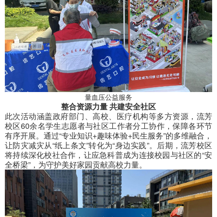
量血压公益服务
整合资源力量 共建安全社区
此次活动涵盖政府部门、高校、医疗机构等多方资源，流芳
校区60余名学生志愿者与社区工作者分工协作，保障各环节
有序开展。通过“专业知识+趣味体验+民生服务”的多维融合，
让防灾减灾从“纸上条文”转化为“身边实践”。后期，流芳校区
将持续深化校社合作，让应急科普成为连接校园与社区的“安
全桥梁”，为守护美好家园贡献高校力量。