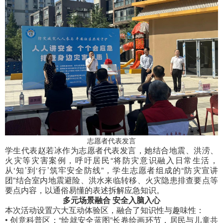
志愿者代表发言
学生代表赵若冰作为志愿者代表发言，她结合地震、洪涝、
火灾等灾害案例，呼吁居民“将防灾意识融入日常生活，
从‘知’到‘行’筑牢安全防线”，学生志愿者组成的“防灾宣讲
团”结合室内地震避险、洪水来临转移、火灾隐患排查要点等
要点内容，以通俗易懂的表述拆解应急知识。
多元场景融合
安全
入脑入心
本次活动设置六大互动体验区，融合了知识性与趣味性：
• 创意科普区：“绘就安全蓝图”长卷绘画环节，居民与儿童共