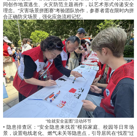
同创作地震逃生、火灾防范主题画作，以艺术形式传递安全
理念。“灾害场景拼图赛”考验团队协作，参赛者需在限时内拼
合正确防灾场景，强化应急流程记忆。
“绘就安全蓝图”活动环节
• 隐患排查区：“安全隐患来找茬”模拟家庭、校园等日常场
景，设置电线老化、燃气未关等隐患点，引导居民在“找茬”过