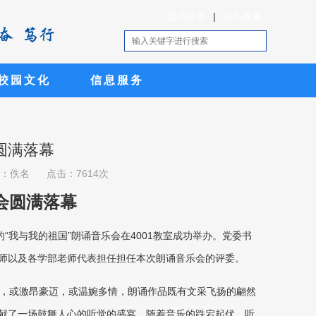
设为首页
|
加入收藏
校园文化
信息服务
码：C225
码：C225
码：C225
码：C225
码：C225
圆满落幕
：佚名
点击：7614次
会圆满落幕
的“我与我的祖国”朗诵音乐会在4001教室成功举办。党委书
师以及各学部老师代表担任担任本次朗诵音乐会的评委。
，或激昂豪迈，或温婉多情，朗诵作品既有文采飞扬的翩然
献了一场鼓舞人心的听觉的盛宴。随着音乐的跌宕起伏，听