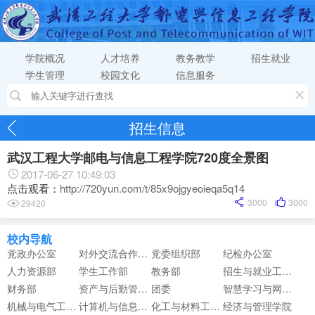
学院概况
人才培养
教务教学
招生就业
学生管理
校园文化
信息服务
招生信息
武汉工程大学邮电与信息工程学院720度全景图
2017-06-27 10:49:03
点击观看：
http://720yun.com/t/85x9ojgyeoieqa5q14
3000
3000
29420
校内导航
党政办公室
对外交流合作中心
党委组织部
纪检办公室
人力资源部
学生工作部
教务部
招生与就业工作部
财务部
资产与后勤管理部
团委
智慧学习与网络信息中心
机械与电气工程学院
计算机与信息工程学院
化工与材料工程学院
经济与管理学院