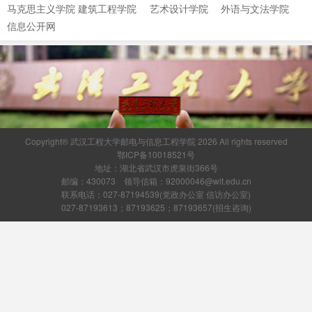
马克思主义学院
建筑工程学院
艺术设计学院
外语与文法学院
信息公开网
Copyright® 武汉工程大学邮电与信息工程学院 2026 All rights reserved
鄂ICP备10018521号
地址：湖北省武汉市虎泉街366号
邮编：430073 领导信箱：92000046@wit.edu.cn
联系电话：027-87194539(党政办公室 信访办公室)
027-87193613；87193625；87193657(招生咨询)