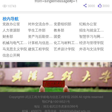
from=singlemessage#p=1
3000
3000
10743
校内导航
党政办公室
对外交流合作中心
党委组织部
纪检办公室
人力资源部
学生工作部
教务部
招生与就业工作部
财务部
资产与后勤管理部
团委
智慧学习与网络信息中心
机械与电气工程学院
计算机与信息工程学院
化工与材料工程学院
经济与管理学院
马克思主义学院
建筑工程学院
艺术设计学院
外语与文法学院
信息公开网
Copyright® 武汉工程大学邮电与信息工程学院 2026 All rights reserved
鄂ICP备10018521号
地址：湖北省武汉市虎泉街366号
邮编：430073 领导信箱：92000046@wit.edu.cn