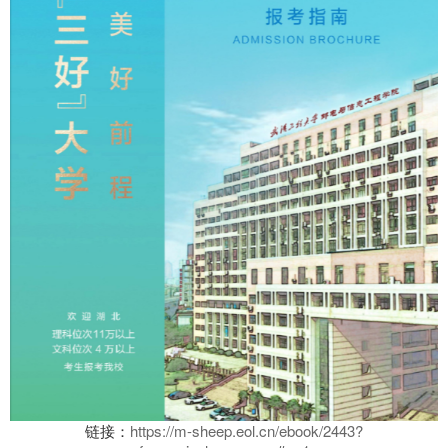
链接：
https://m-sheep.eol.cn/ebook/2443?