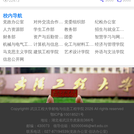
22473
校内导航
党政办公室
对外交流合作中心
党委组织部
纪检办公室
人力资源部
学生工作部
教务部
招生与就业工作部
财务部
资产与后勤管理部
团委
智慧学习与网络信息中心
机械与电气工程学院
计算机与信息工程学院
化工与材料工程学院
经济与管理学院
马克思主义学院
建筑工程学院
艺术设计学院
外语与文法学院
信息公开网
Copyright® 武汉工程大学邮电与信息工程学院 2026 All rights reserved
鄂ICP备10018521号
地址：湖北省武汉市虎泉街366号
邮编：430073 领导信箱：92000046@wit.edu.cn
联系电话：027-87194539(党政办公室 信访办公室)