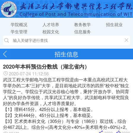
学院概况
人才培养
教务教学
招生就业
学生管理
校园文化
信息服务
招生信息
2020年本科预估分数线（湖北省内）
2020-07-24 11:12:56
武汉工程大学邮电与信息工程学院是由一本重点高校武汉工程大
学举办的二本“三好”大学，是目前地处武汉市的四所“校中校”独立
学院之一。学院位于武汉光谷核心地带，秉持“开放办学、协同育
人”的良好办学传统，共享武汉工程大学、武汉邮电科学研究院良
好的办学条件资源，人才培养质量好。
【1】理科415分。425分以上报考，基本稳妥。
【2】文科444分。451分以上报考，基本稳妥。
【3】艺术类本科文化（305分）与专业（186分）双过线，综合
分467.2以上。综合分=(高考文化分×40%+美术联考分×60%)×2。
3000
3000