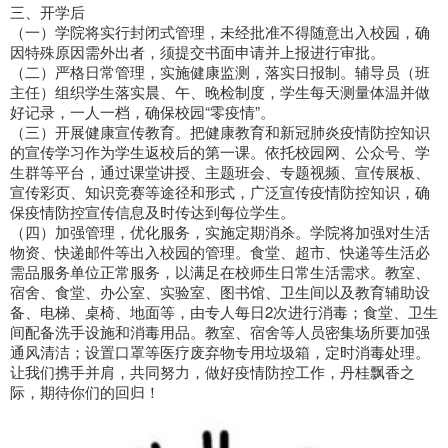
三、开学后
（一）学院将实行封闭式管理，未经批准不得随意出入校园，确
因特殊原因需外出者，须提交书面申请并上报进行审批。
（二）严格日常管理，实施健康监测，落实日报制。辅导员（班
主任）组织学生落实晨、午、晚检制度，学生每天测量体温并做
好记录，一人一档，确保校园“零疫情”。
（三）开展健康宣传教育。把健康教育和新冠肺炎疫情防控知识
的宣传学习作为学生返校后的第一课。依托校园网、公众号、学
生群等平台，通过课堂讲授、主题班会、专题视频、宣传展板、
宣传彩页、知识竞赛等途径和形式，广泛宣传疫情防控知识，确
保疫情防控宣传信息及时传达到每位学生。
（四）加强管理，优化服务，实施定期消杀。学院将加强对生活
物资、快递邮件等出入校园的管理。食堂、超市、快递等生活必
需品服务单位正常服务，以满足在校师生日常生活需求。教室、
宿舍、食堂、办公室、实验室、图书馆、卫生间以及教育辅助设
备、电梯、桌椅、地面等，由专人每日2次进行消毒；食堂、卫生
间配备洗手设施和消毒用品。教室、宿舍等人员密集场所要加强
通风清洁；设置口罩等医疗废弃物专用垃圾箱，定时消毒处理。
让我们携手并肩，共同努力，做好疫情防控工作，丹桂飘香之
际，期待你们的回归！