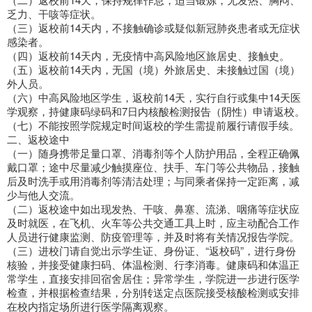
乏力、干咳等症状。
（三）返校前14天内，不接触确诊或疑似新冠肺炎患者或无症状
感染者。
（四）返校前14天内，无疫情中高风险地区旅居史、接触史。
（五）返校前14天内，无国（境）外旅居史、未接触过国（境）
外人员。
（六）中高风险地区学生，返校前14天，实行自行或集中14天医
学观察，持健康码绿码和7日内核酸检测报告（阴性）申请返校。
（七）不能按照学院规定时间返校的学生需提前履行请假手续。
二、返校途中
（一）随身携带足量口罩、消毒剂等个人防护用品，全程正确佩
戴口罩；途中尽量减少触摸座位、扶手、车门等公共物品，接触
后及时洗手或用消毒剂等清洁处理；与同乘者保持一定距离，减
少与他人交流。
（二）返校途中如出现发热、干咳、鼻塞、流涕、咽痛等症状应
及时就医，在飞机、火车等公共交通工具上时，应主动配合工作
人员进行健康监测、防疫管理等，并及时将有关情况报告学院。
（三）进校门请自觉出示学生证、身份证、“返校码”，进行身份
核验，并接受健康扫码、体温检测、行李消毒。健康码和体温正
常学生，直接安排回宿舍居住；异常学生，学院进一步进行医学
检查，并根据检查结果，分别转送定点医院接受核酸检测或安排
在校内指定场所进行医学隔离观察。